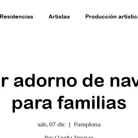
Residencias
Artistas
Producción artístic
er adorno de na
para familias
sáb, 07 dic
  |  
Pamplona
Por: Claudia Trevisan