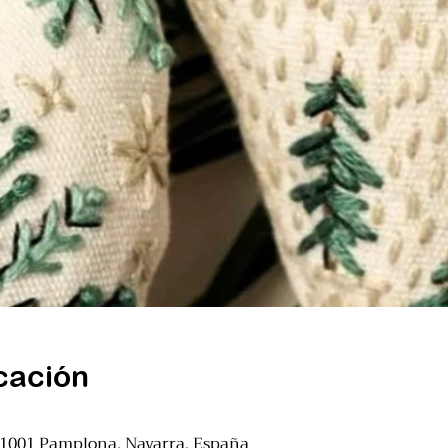
cación
31001 Pamplona, Navarra, España