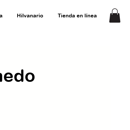
a
Hilvanario
Tienda en línea
úmedo